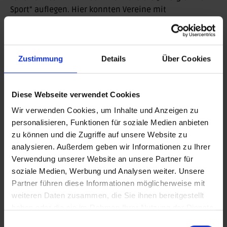
Sport“ auflegen. Hier konnten Vereine mit
Energiekostensteigerungen von mehr als 25 Prozent
finanzielle Unterstützung beantragen. Diese Hilfen
haben insgesamt 248 Sportvereine in Anspruch
genommen. Nach Abschluss des
Zustimmung
Details
Über Cookies
Bewilligungsverfahrens wurden insgesamt 342.275,55
Euro ausgezahlt.
Diese Webseite verwendet Cookies
Was erwartet die mehr als 3.000 Mitgliedsvereine im
Wir verwenden Cookies, um Inhalte und Anzeigen zu
LSB Sachsen-Anhalt an Neuerungen im Jahr 2024?
personalisieren, Funktionen für soziale Medien anbieten
zu können und die Zugriffe auf unsere Website zu
Tobias Knoch:
Die Sicherung der Rahmenbedingungen
analysieren. Außerdem geben wir Informationen zu Ihrer
für das Sporttreiben, wie die finanzielle
Verwendung unserer Website an unsere Partner für
Grundausstattung der Sportvereine oder der
soziale Medien, Werbung und Analysen weiter. Unsere
Sportstättenbau sind unser Tagesgeschäft. Parallel
Partner führen diese Informationen möglicherweise mit
dazu arbeiten wir aber auch immer wieder an
weiteren Daten zusammen, die Sie ihnen bereitgestellt
Neuerungen, um den Service für die Mitglieder zu
haben oder die sie im Rahmen Ihrer Nutzung der Dienste
verbessern. So wird zum 1. Januar 2024 die neue
gesammelt haben.
digitale Mitgliederdatenbank LSB4Sports eingeführt,
Einwilligungsauswahl