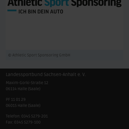
© Athletic Sport Sponsoring GmbH
Landessportbund Sachsen-Anhalt e. V.
Maxim-Gorki-Straße 12
06114
Halle (Saale)
PF 11 01 29
06015 Halle (Saale)
Telefon:
0345 5279-201
Fax:
0345 5279-100