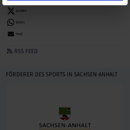
posten
teilen
mail
RSS FEED
FÖRDERER DES SPORTS IN SACHSEN-ANHALT