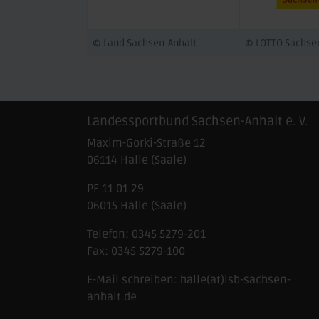
© Land Sachsen-Anhalt
© LOTTO Sachse
Landessportbund Sachsen-Anhalt e. V.
Maxim-Gorki-Straße 12
06114
Halle (Saale)
PF 11 01 29
06015 Halle (Saale)
Telefon:
0345 5279-201
Fax:
0345 5279-100
E-Mail schreiben:
halle(at)lsb-sachsen-
anhalt.de