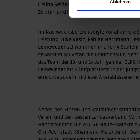
Ablehnen
Celina Seidel, Diana Burger
und
Jessica Gr
Zeit hin und legte damit den Grundstein für
Im Nachwuchsbereich zeigte vor allem die S
Leistung.
Luka Vasic, Fabian Herrmann, Jes
Leineweber
schwammen in allen 4 Staffeln d
gewannen souverän die Goldmedaille. Sehr
das Team der 13- und 14-Jährigen der DLRG H
Leineweber
als Fünftplatzierte in der jüngs
erreichte zudem in dieser Altersklasse einen
Neben den Einzel- und Staffelmehrkampftite
Verein und den besten Landesverband. Von 
Hannover erneut die DLRG Halle-Saalekreis
Olm/Wörrstadt (Rheinland-Pfalz) durch. Damit
aus 2021. Insgesamt gewann der Verein dies