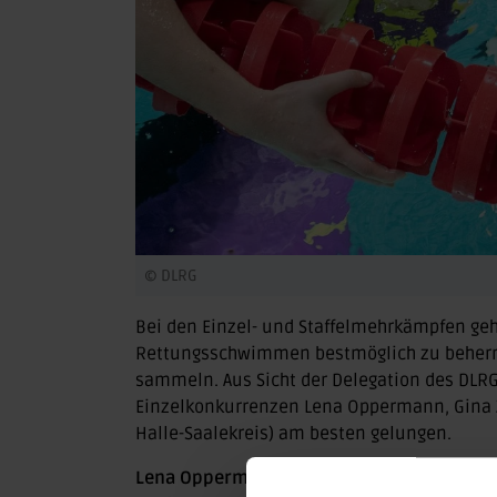
© DLRG
Bei den Einzel- und Staffelmehrkämpfen geh
Rettungsschwimmen bestmöglich zu beherrs
sammeln. Aus Sicht der Delegation des DLRG
Einzelkonkurrenzen Lena Oppermann, Gina Z
Halle-Saalekreis) am besten gelungen.
Lena Oppermann
erreichte in ihrem Mehrk