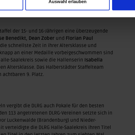
Auswahl erlauben
ote
legte sie in drei der vier Staffeln die schnellste
 den Triumph.
taffel der 15- und 16-Jährigen eine überzeugende
se Benedikt, Dean Zober
und
Florian Paul
ie schnellste Zeit in ihrer Altersklasse und
 knapp an einer Medaille vorbeigeschwommen sind
alle-Saalekreis sowie die Hallenserin
Isabella
ten Altersklasse. Das Halberstädter Staffelteam
 achtbaren 9. Platz.
ln vergibt die DLRG auch Pokale für den besten
den 113 angetretenen DLRG-Vereinen setzte sich in
 vor Luckenwalde (Brandenburg) und Nieder-
 verteidigte die DLRG Halle-Saalekreis ihren Titel
en Titel in den letzten Jahren zum siebten Mal,