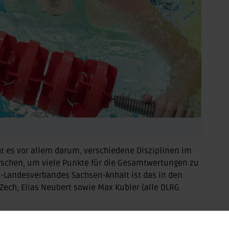
t es vor allem darum, verschiedene Disziplinen im
chen, um viele Punkte für die Gesamtwertungen zu
-Landesverbandes Sachsen-Anhalt ist das in den
ech, Elias Neubert sowie Max Kubler (alle DLRG
ampf 2.875 Punkte und gewann souverän mit 83