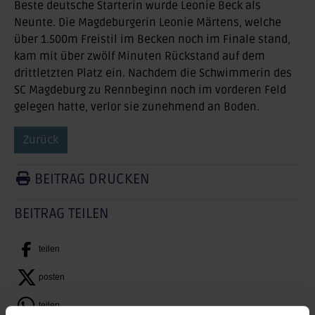
Beste deutsche Starterin wurde Leonie Beck als
Neunte. Die Magdeburgerin Leonie Märtens, welche
über 1.500m Freistil im Becken noch im Finale stand,
kam mit über zwölf Minuten Rückstand auf dem
drittletzten Platz ein. Nachdem die Schwimmerin des
SC Magdeburg zu Rennbeginn noch im vorderen Feld
gelegen hatte, verlor sie zunehmend an Boden.
Zurück
BEITRAG DRUCKEN
BEITRAG TEILEN
teilen
posten
teilen