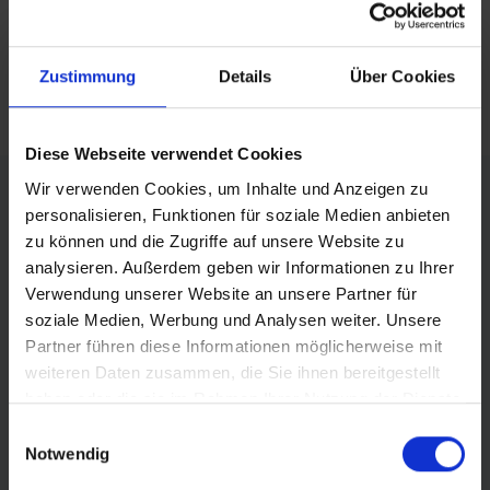
mail
Zustimmung
Details
Über Cookies
RSS FEED
Diese Webseite verwendet Cookies
FÖRDERER DES SPORTS IN SACHSEN-ANHALT
Wir verwenden Cookies, um Inhalte und Anzeigen zu
personalisieren, Funktionen für soziale Medien anbieten
zu können und die Zugriffe auf unsere Website zu
analysieren. Außerdem geben wir Informationen zu Ihrer
Verwendung unserer Website an unsere Partner für
soziale Medien, Werbung und Analysen weiter. Unsere
Partner führen diese Informationen möglicherweise mit
weiteren Daten zusammen, die Sie ihnen bereitgestellt
haben oder die sie im Rahmen Ihrer Nutzung der Dienste
gesammelt haben.
Einwilligungsauswahl
Notwendig