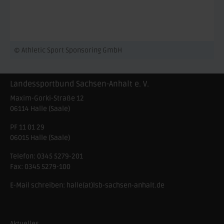
© Athletic Sport Sponsoring GmbH
Landessportbund Sachsen-Anhalt e. V.
Maxim-Gorki-Straße 12
06114
Halle (Saale)
PF 11 01 29
06015 Halle (Saale)
Telefon:
0345 5279-201
Fax:
0345 5279-100
E-Mail schreiben:
halle(at)lsb-sachsen-anhalt.de
Aktuelles