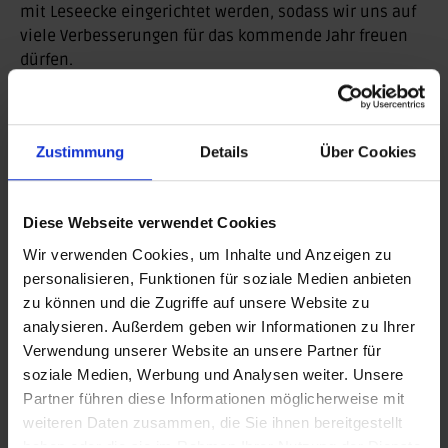
mit Leseecke eingerichtet werden, sodass wir uns auf
viele Verbesserungen für das kommende Jahr freuen
dürfen.
Dank und Ausblick
Mit dieser positiven Bilanz verabschiedet sich die
Zustimmung
Details
Über Cookies
Landessportjugend Sachsen-Anhalt in die
Weihnachtspause und blickt dankbar zurück auf ein
Jahr voller Austausch, Abenteuer und gemeinsamer
Diese Webseite verwendet Cookies
Erfolge.
Wir verwenden Cookies, um Inhalte und Anzeigen zu
personalisieren, Funktionen für soziale Medien anbieten
„Das Sportjugendjahr 2025 war für uns
zu können und die Zugriffe auf unsere Website zu
alle eine unvergessliche Reise voller
analysieren. Außerdem geben wir Informationen zu Ihrer
besonderer Momente. Gemeinsam
Verwendung unserer Website an unsere Partner für
soziale Medien, Werbung und Analysen weiter. Unsere
haben wir viel erreicht und zahlreiche
Partner führen diese Informationen möglicherweise mit
Highlights erlebt. Es war ein Jahr des
weiteren Daten zusammen, die Sie ihnen bereitgestellt
Miteinanders, des Engagements und
haben oder die sie im Rahmen Ihrer Nutzung der Dienste