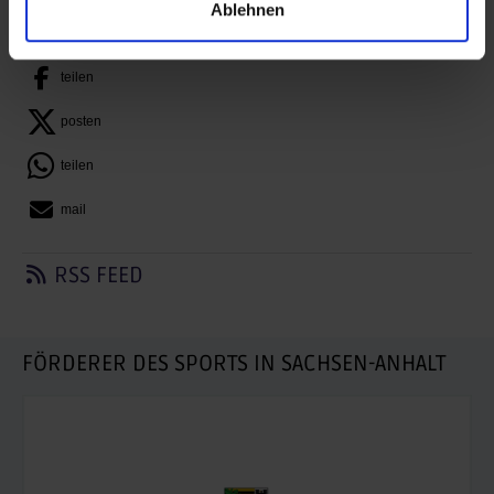
Ablehnen
BEITRAG TEILEN
teilen
posten
teilen
mail
RSS FEED
FÖRDERER DES SPORTS IN SACHSEN-ANHALT