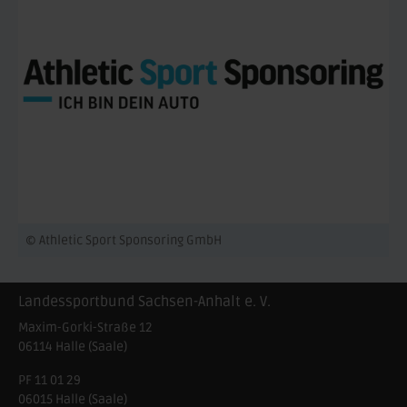
© Athletic Sport Sponsoring GmbH
Landessportbund Sachsen-Anhalt e. V.
Maxim-Gorki-Straße 12
06114
Halle (Saale)
PF 11 01 29
06015 Halle (Saale)