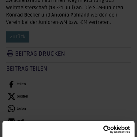
Zwischenstation auf ihrem Weg in Richtung U23
Weltmeisterschaft (18.-21. Juli) an. Die SCM-Junioren
Konrad Becker
und
Antonia Pohland
werden den
Verein bei der Junioren-WM bzw. -EM vertreten.
Zurück
BEITRAG DRUCKEN
BEITRAG TEILEN
teilen
posten
teilen
mail