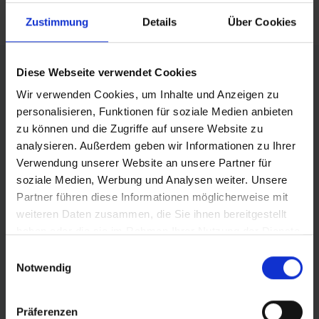
RSS FEED
Zustimmung
Details
Über Cookies
FÖRDERER DES SPORTS IN SACHSEN-ANHALT
Diese Webseite verwendet Cookies
Wir verwenden Cookies, um Inhalte und Anzeigen zu
personalisieren, Funktionen für soziale Medien anbieten
zu können und die Zugriffe auf unsere Website zu
analysieren. Außerdem geben wir Informationen zu Ihrer
Verwendung unserer Website an unsere Partner für
soziale Medien, Werbung und Analysen weiter. Unsere
Partner führen diese Informationen möglicherweise mit
weiteren Daten zusammen, die Sie ihnen bereitgestellt
haben oder die sie im Rahmen Ihrer Nutzung der Dienste
gesammelt haben.
Einwilligungsauswahl
Notwendig
Präferenzen
© Land Sachsen-Anhalt