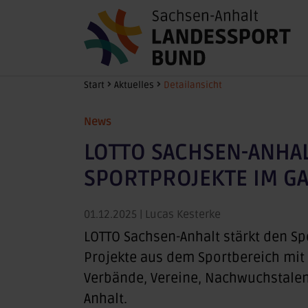
Zum Hauptinhalt springen
Sie sind hier:
Start
Aktuelles
Detailansicht
News
LOTTO SACHSEN-ANHA
SPORTPROJEKTE IM G
01.12.2025
| Lucas Kesterke
LOTTO Sachsen-Anhalt stärkt den S
Projekte aus dem Sportbereich mit 
Verbände, Vereine, Nachwuchstalent
Anhalt.