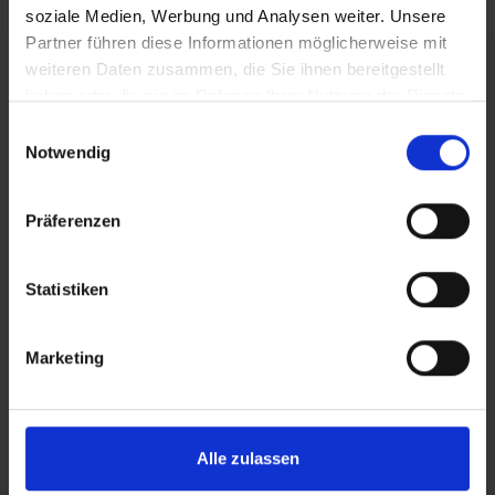
soziale Medien, Werbung und Analysen weiter. Unsere
Partner führen diese Informationen möglicherweise mit
FÖRDERER DES SPORTS IN SACHSEN-ANHALT
weiteren Daten zusammen, die Sie ihnen bereitgestellt
haben oder die sie im Rahmen Ihrer Nutzung der Dienste
gesammelt haben.
Einwilligungsauswahl
Notwendig
Präferenzen
Statistiken
Marketing
© Land Sachsen-Anhalt
Alle zulassen