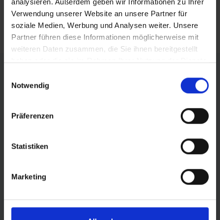
analysieren. Außerdem geben wir Informationen zu Ihrer
Verwendung unserer Website an unsere Partner für
RSS FEED
soziale Medien, Werbung und Analysen weiter. Unsere
Partner führen diese Informationen möglicherweise mit
weiteren Daten zusammen, die Sie ihnen bereitgestellt
haben oder die sie im Rahmen Ihrer Nutzung der Dienste
FÖRDERER DES SPORTS IN SACHSEN-ANHALT
gesammelt haben.
Einwilligungsauswahl
Notwendig
Präferenzen
Statistiken
Marketing