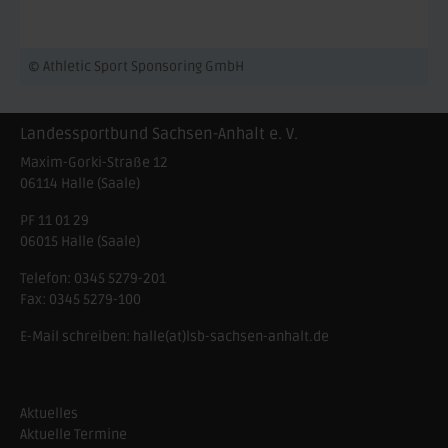
© Athletic Sport Sponsoring GmbH
Landessportbund Sachsen-Anhalt e. V.
Maxim-Gorki-Straße 12
06114
Halle (Saale)
PF 11 01 29
06015 Halle (Saale)
Telefon:
0345 5279-201
Fax:
0345 5279-100
E-Mail schreiben:
halle(at)lsb-sachsen-anhalt.de
Aktuelles
Aktuelle Termine