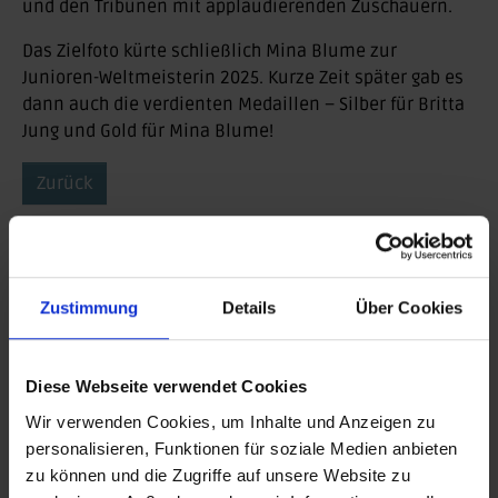
und den Tribünen mit applaudierenden Zuschauern.
Das Zielfoto kürte schließlich Mina Blume zur
Junioren-Weltmeisterin 2025. Kurze Zeit später gab es
dann auch die verdienten Medaillen – Silber für Britta
Jung und Gold für Mina Blume!
Zurück
BEITRAG DRUCKEN
BEITRAG TEILEN
Zustimmung
Details
Über Cookies
teilen
Diese Webseite verwendet Cookies
posten
Wir verwenden Cookies, um Inhalte und Anzeigen zu
teilen
personalisieren, Funktionen für soziale Medien anbieten
zu können und die Zugriffe auf unsere Website zu
mail