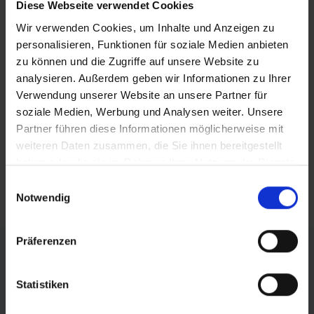
Diese Webseite verwendet Cookies
BEITRAG TEILEN
Wir verwenden Cookies, um Inhalte und Anzeigen zu
personalisieren, Funktionen für soziale Medien anbieten
zu können und die Zugriffe auf unsere Website zu
teilen
analysieren. Außerdem geben wir Informationen zu Ihrer
posten
Verwendung unserer Website an unsere Partner für
soziale Medien, Werbung und Analysen weiter. Unsere
teilen
Partner führen diese Informationen möglicherweise mit
weiteren Daten zusammen, die Sie ihnen bereitgestellt
mail
haben oder die sie im Rahmen Ihrer Nutzung der Dienste
gesammelt haben.
Einwilligungsauswahl
RSS FEED
Notwendig
Präferenzen
FÖRDERER DES SPORTS IN SACHSEN-ANHALT
Statistiken