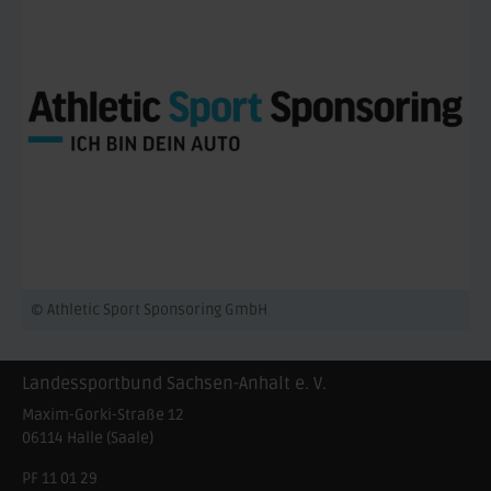
© Athletic Sport Sponsoring GmbH
Landessportbund Sachsen-Anhalt e. V.
Maxim-Gorki-Straße 12
06114
Halle (Saale)
PF 11 01 29