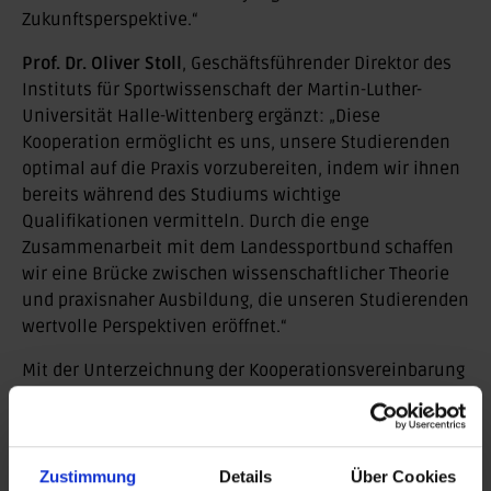
Zukunftsperspektive.“
Prof. Dr. Oliver Stoll
, Geschäftsführender Direktor des
Instituts für Sportwissenschaft der Martin-Luther-
Universität Halle-Wittenberg ergänzt: „Diese
Kooperation ermöglicht es uns, unsere Studierenden
optimal auf die Praxis vorzubereiten, indem wir ihnen
bereits während des Studiums wichtige
Qualifikationen vermitteln. Durch die enge
Zusammenarbeit mit dem Landessportbund schaffen
wir eine Brücke zwischen wissenschaftlicher Theorie
und praxisnaher Ausbildung, die unseren Studierenden
wertvolle Perspektiven eröffnet.“
Mit der Unterzeichnung der Kooperationsvereinbarung
vertiefen beide Partner eine lange Zusammenarbeit.
Den Sportstandort Sachsen-Anhalt zu stärken, war und
ist ein wichtiges Ziel beider Institutionen.
Zustimmung
Details
Über Cookies