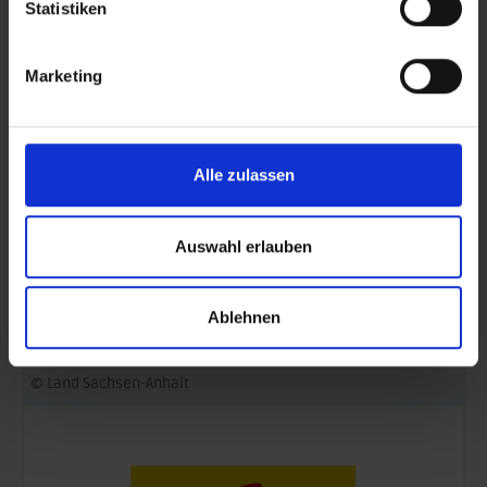
FÖRDERER DES SPORTS IN SACHSEN-ANHALT
Statistiken
Marketing
Alle zulassen
Auswahl erlauben
Ablehnen
© Land Sachsen-Anhalt