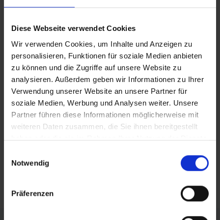
Zurück
Diese Webseite verwendet Cookies
BEITRAG DRUCKEN
Wir verwenden Cookies, um Inhalte und Anzeigen zu
personalisieren, Funktionen für soziale Medien anbieten
BEITRAG TEILEN
zu können und die Zugriffe auf unsere Website zu
analysieren. Außerdem geben wir Informationen zu Ihrer
Verwendung unserer Website an unsere Partner für
teilen
soziale Medien, Werbung und Analysen weiter. Unsere
posten
Partner führen diese Informationen möglicherweise mit
weiteren Daten zusammen, die Sie ihnen bereitgestellt
teilen
haben oder die sie im Rahmen Ihrer Nutzung der Dienste
gesammelt haben.
mail
Einwilligungsauswahl
Notwendig
RSS FEED
Präferenzen