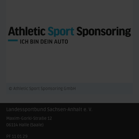
© Athletic Sport Sponsoring GmbH
Landessportbund Sachsen-Anhalt e. V.
Maxim-Gorki-Straße 12
06114
Halle (Saale)
PF 11 01 29