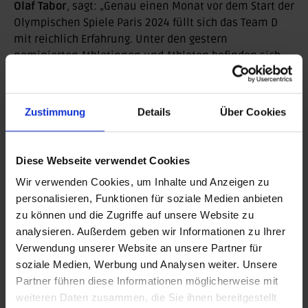
Olaf Tabor
, sagt: „Genau einen Monat vor dem Start der
Olympischen Spiele Paris 2024 füllt sich das Team D
mit reichlich Erfahrung. Unter den gestern
nominierten Athletinnen und Athleten befinden sich
25 Medaillengewinner*innen vergangener Olympischer
Spiele. Hinzu kommen mehr als 50 Athlet*innen, die
sich auf ihre ersten Spiele freuen dürfen. Diese
Zustimmung
Details
Über Cookies
Kombination aus Erfahrung und
Unvoreingenommenheit ist die richtige Mischung für
ein schlagkräftiges Team. In diesem Sinne begrüße ich
Diese Webseite verwendet Cookies
alle nominierten Athlet*innen ganz herzlich im Team
Wir verwenden Cookies, um Inhalte und Anzeigen zu
Deutschland!“
personalisieren, Funktionen für soziale Medien anbieten
Die weiteren Nominierungstermine auf der Road to
zu können und die Zugriffe auf unsere Website zu
Paris sind der 2. Juli und 5. Juli 2024.
analysieren. Außerdem geben wir Informationen zu Ihrer
Verwendung unserer Website an unsere Partner für
Zurück
soziale Medien, Werbung und Analysen weiter. Unsere
Partner führen diese Informationen möglicherweise mit
weiteren Daten zusammen, die Sie ihnen bereitgestellt
BEITRAG DRUCKEN