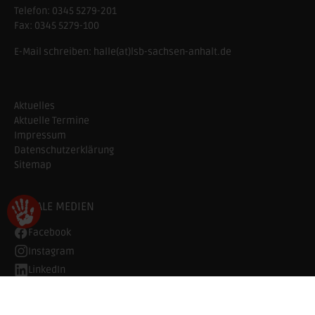
Telefon:
0345 5279-201
Fax:
0345 5279-100
E-Mail schreiben:
halle(at)lsb-sachsen-anhalt.de
Aktuelles
Aktuelle Termine
Impressum
Datenschutzerklärung
Sitemap
SOZIALE MEDIEN
Facebook
Instagram
LinkedIn
YouTube