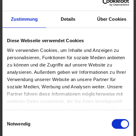
BEITRAG TEILEN
teilen
Zustimmung
Details
Über Cookies
posten
Diese Webseite verwendet Cookies
teilen
Wir verwenden Cookies, um Inhalte und Anzeigen zu
mail
personalisieren, Funktionen für soziale Medien anbieten
zu können und die Zugriffe auf unsere Website zu
RSS FEED
analysieren. Außerdem geben wir Informationen zu Ihrer
Verwendung unserer Website an unsere Partner für
soziale Medien, Werbung und Analysen weiter. Unsere
Partner führen diese Informationen möglicherweise mit
FÖRDERER DES SPORTS IN SACHSEN-ANHALT
weiteren Daten zusammen, die Sie ihnen bereitgestellt
haben oder die sie im Rahmen Ihrer Nutzung der Dienste
gesammelt haben.
Einwilligungsauswahl
Notwendig