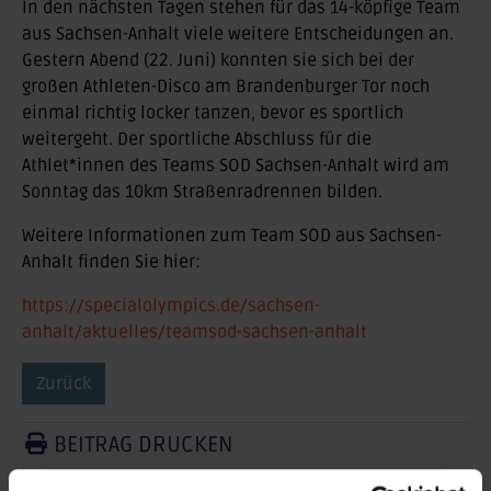
In den nächsten Tagen stehen für das 14-köpfige Team
aus Sachsen-Anhalt viele weitere Entscheidungen an.
Gestern Abend (22. Juni) konnten sie sich bei der
großen Athleten-Disco am Brandenburger Tor noch
einmal richtig locker tanzen, bevor es sportlich
weitergeht. Der sportliche Abschluss für die
Athlet*innen des Teams SOD Sachsen-Anhalt wird am
Sonntag das 10km Straßenradrennen bilden.
Weitere Informationen zum Team SOD aus Sachsen-
Anhalt finden Sie hier:
https://specialolympics.de/sachsen-
anhalt/aktuelles/teamsod-sachsen-anhalt
Zurück
BEITRAG DRUCKEN