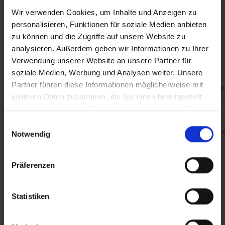
psychischer, physischer und sexualisierter Gewalt
Wir verwenden Cookies, um Inhalte und Anzeigen zu
geworden sind. Bund und Länder finanzieren die
personalisieren, Funktionen für soziale Medien anbieten
Ansprechstelle gemeinsam. Darauf aufbauend soll ein
zu können und die Zugriffe auf unsere Website zu
„Zentrum Safe Sport“ entstehen.
analysieren. Außerdem geben wir Informationen zu Ihrer
Verwendung unserer Website an unsere Partner für
Ansprechpartner*innen beim LSB Sachsen-Anhalt
soziale Medien, Werbung und Analysen weiter. Unsere
finden Betroffene hier:
https://www.lsb-sachsen-
Partner führen diese Informationen möglicherweise mit
anhalt.de/landessportjugend/handlungsfelder/kindersch
weiteren Daten zusammen, die Sie ihnen bereitgestellt
und-gegen-sexualisierte-gewalt-im-sport
haben oder die sie im Rahmen Ihrer Nutzung der Dienste
Die Studie „Sicher im Sport“ ist abrufbar unter:
gesammelt haben.
Einwilligungsauswahl
https://www.lsb.nrw/fileadmin/global/media/Downloadce
Notwendig
Präferenzen
Zurück
Statistiken
BEITRAG DRUCKEN