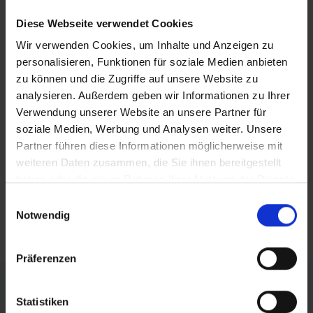
Diese Webseite verwendet Cookies
BEITRAG DRUCKEN
Wir verwenden Cookies, um Inhalte und Anzeigen zu
BEITRAG TEILEN
personalisieren, Funktionen für soziale Medien anbieten
zu können und die Zugriffe auf unsere Website zu
analysieren. Außerdem geben wir Informationen zu Ihrer
teilen
Verwendung unserer Website an unsere Partner für
posten
soziale Medien, Werbung und Analysen weiter. Unsere
Partner führen diese Informationen möglicherweise mit
teilen
weiteren Daten zusammen, die Sie ihnen bereitgestellt
haben oder die sie im Rahmen Ihrer Nutzung der Dienste
mail
gesammelt haben.
Einwilligungsauswahl
Notwendig
RSS FEED
Präferenzen
FÖRDERER DES SPORTS IN SACHSEN-ANHALT
Statistiken