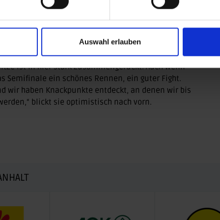
rkürzen. Dritte wurde die Inderin Prachi Yadav.
 der Kajakklasse KL2 startet, verpasste den
ng. Ihre Zeit von 1:03.34 Minuten zeigt, dass noch
Auswahl erlauben
tritt auch im Auslegerboot Váa (VL3) den Weltcup. In
inale nicht. „Mein Váa-Rennen war zwar eins der
spitze ist in hier stark zusammengerückt. Auch wenn
das Semifinale ein schönes Rennen, ein guter Fight.
nd wir haben Knackpunkte entdeckt, an denen wir bis
erden,“ blickt sie optimistisch nach vorn.
ANHALT