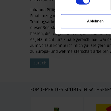
die Zeitdifferenz auf 4.05 Sekunden etwas ve
Johanna Pflügner
(HKC 54), die ebenfalls in
Finaleinzug mit Rang vier um eine Platzieru
Ablehnen
Trainingsarbeit vor ihr liegt. Anja Adler bes
dieser Bootsklasse erreichte auch sie das F
besten, die ich gefahren bin, doch die Welt
es jetzt nicht fürs Finale gereicht hat, war 
Zum Vorlauf konnte ich mich gut steigern u
zu Europa- und Weltmeisterschaft arbeiten w
Zurück
FÖRDERER DES SPORTS IN SACHSEN-