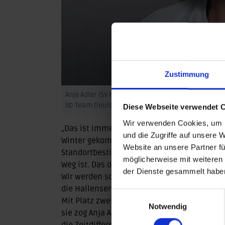
Zustimmung
Anja Adler (SV Halle)
(© Team Deutschland / Picture Alliance)
Diese Webseite verwendet 
Wir verwenden Cookies, um I
„Das ist immer spannend und aufregend, de
und die Zugriffe auf unsere 
Winter gekommen und wo steht man selbst. 
Website an unsere Partner fü
Standortbestimmung. Wir sehen, dass der den
möglicherweise mit weiteren
Weg ist. Das optimierte Krafttraining hat ric
der Dienste gesammelt habe
Wir werden so weitermachen und an den no
die Hallenserin
Anja Adler
ihr Rennergebnis
Einwilligungsauswahl
Mit Platz zwei im Vorlauf hinter der Britin
Notwendig
sie zog Anja Adler direkt ins Finalrennen e