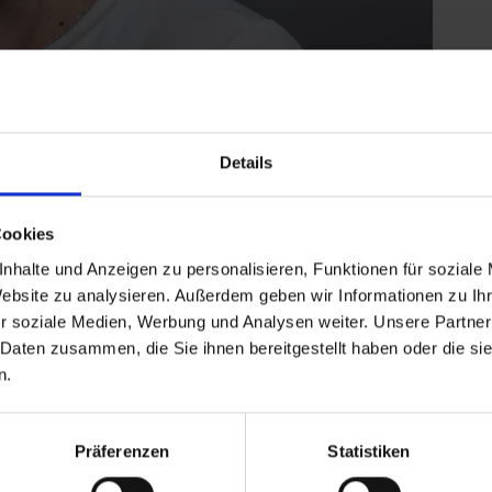
Details
Cookies
nhalte und Anzeigen zu personalisieren, Funktionen für soziale
nn man weiß ja nicht, wie sind die anderen über den
Website zu analysieren. Außerdem geben wir Informationen zu I
Im Kajak haben wir nun eine sehr gute
r soziale Medien, Werbung und Analysen weiter. Unsere Partner
 Weg, den wir bis jetzt gegangen sind, der richtige
 Daten zusammen, die Sie ihnen bereitgestellt haben oder die s
htig geholfen. Mit dem Kajakergebnis bin ich glücklich.
n.
ch vorhandenen Baustellen arbeiten“, kommentierte
.
 Charlotte Henchaw bei 4.16 Sekunden Rückstand auf
Präferenzen
Statistiken
in. Dort siegte abermals Henshaw, doch Adler konnte