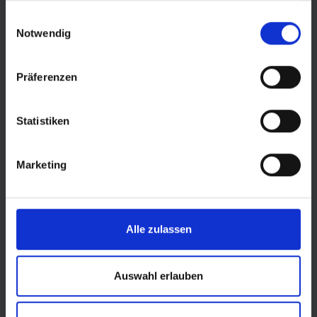
gesammelt haben.
Einwilligungsauswahl
Notwendig
Präferenzen
Statistiken
© Land Sachsen-Anhalt
Marketing
Alle zulassen
Auswahl erlauben