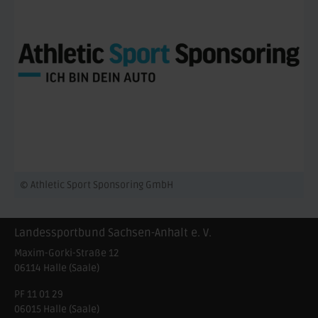
© Athletic Sport Sponsoring GmbH
Landessportbund Sachsen-Anhalt e. V.
Maxim-Gorki-Straße 12
06114
Halle (Saale)
PF 11 01 29
06015 Halle (Saale)