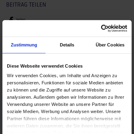
BEITRAG TEILEN
teilen
posten
teilen
Zustimmung
Details
Über Cookies
mail
Diese Webseite verwendet Cookies
RSS FEED
Wir verwenden Cookies, um Inhalte und Anzeigen zu
personalisieren, Funktionen für soziale Medien anbieten
zu können und die Zugriffe auf unsere Website zu
FÖRDERER DES SPORTS IN SACHSEN-ANHALT
analysieren. Außerdem geben wir Informationen zu Ihrer
Verwendung unserer Website an unsere Partner für
soziale Medien, Werbung und Analysen weiter. Unsere
Partner führen diese Informationen möglicherweise mit
weiteren Daten zusammen, die Sie ihnen bereitgestellt
haben oder die sie im Rahmen Ihrer Nutzung der Dienste