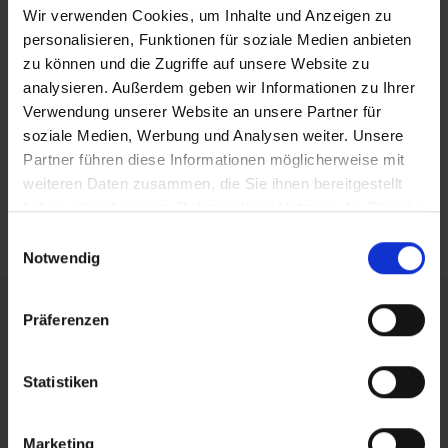
Wir verwenden Cookies, um Inhalte und Anzeigen zu
personalisieren, Funktionen für soziale Medien anbieten
teilen
zu können und die Zugriffe auf unsere Website zu
posten
analysieren. Außerdem geben wir Informationen zu Ihrer
Verwendung unserer Website an unsere Partner für
teilen
soziale Medien, Werbung und Analysen weiter. Unsere
Partner führen diese Informationen möglicherweise mit
mail
weiteren Daten zusammen, die Sie ihnen bereitgestellt
haben oder die sie im Rahmen Ihrer Nutzung der Dienste
RSS FEED
gesammelt haben.
Einwilligungsauswahl
Notwendig
FÖRDERER DES SPORTS IN SACHSEN-ANHALT
Präferenzen
Statistiken
Marketing