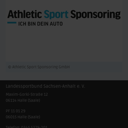
© Athletic Sport Sponsoring GmbH
Landessportbund Sachsen-Anhalt e. V.
Maxim-Gorki-Straße 12
06114
Halle (Saale)
PF 11 01 29
06015 Halle (Saale)
Telefon:
0345 5279-201