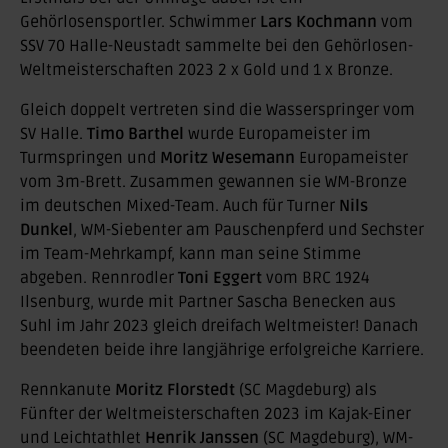
Gehörlosensportler. Schwimmer
Lars Kochmann
vom
SSV 70 Halle-Neustadt sammelte bei den Gehörlosen-
Weltmeisterschaften 2023 2 x Gold und 1 x Bronze.
Gleich doppelt vertreten sind die Wasserspringer vom
SV Halle.
Timo Barthel
wurde Europameister im
Turmspringen und
Moritz Wesemann
Europameister
vom 3m-Brett. Zusammen gewannen sie WM-Bronze
im deutschen Mixed-Team. Auch für Turner
Nils
Dunkel
, WM-Siebenter am Pauschenpferd und Sechster
im Team-Mehrkampf, kann man seine Stimme
abgeben. Rennrodler
Toni Eggert
vom BRC 1924
Ilsenburg, wurde mit Partner Sascha Benecken aus
Suhl im Jahr 2023 gleich dreifach Weltmeister! Danach
beendeten beide ihre langjährige erfolgreiche Karriere.
Rennkanute
Moritz Florstedt
(SC Magdeburg) als
Fünfter der Weltmeisterschaften 2023 im Kajak-Einer
und Leichtathlet
Henrik Janssen
(SC Magdeburg), WM-