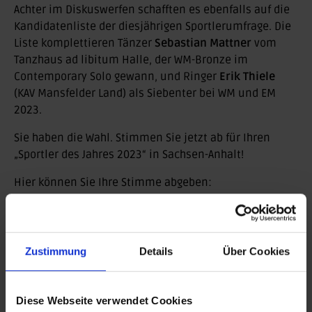
Achter im Diskuswerfen schafften es ebenfalls auf die
Kandidatenliste der diesjährigen Sportlerumfrage. Die
Liste komplettieren Tänzer
Sebastian Mattner
vom
Tanzhaus ad libitum Halle, der WM-Bronze im
Contemporary Solo gewann, und Ringer
Erik Thiele
(KAV Mansfelder Land) als Siebenter bei WM und EM
2023.
Sie haben die Wahl. Stimmen Sie jetzt ab für Ihren
„Sportler des Jahres 2023“ in Sachsen-Anhalt!
Hier können Sie Ihre Stimme abgeben:
https://www.lsb-sachsen-anhalt.de/sportlerwahl2023
Zurück
Zustimmung
Details
Über Cookies
BEITRAG DRUCKEN
Diese Webseite verwendet Cookies
BEITRAG TEILEN