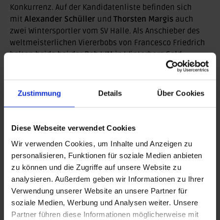
Konkurrenz. Auf der Kandidatenliste befinden sich
mit
Alexander Schüller
und
Thorsten Margis
auch
zwei Wintersportler vom SV Halle. Als Anschieber des
weltmeisterlichen Viererbobs von Francesco Friedrich
holten beide bei der Bob-WM in Winterberg Gold.
Schüller kann sich mit dem weiteren Erfolg im
Zweierbob in diesem Jahr sogar Doppelweltmeister
nennen. Mit
Sebastian Mattner
steht auch bei den
Zustimmung
Details
Über Cookies
Herren ein Tänzer des Tanzhauses ad libitum Halle auf
der Kandidatenliste. Er sicherte sich bei den
Weltmeisterschaften im Jazz Solo den Bronzerang.
Diese Webseite verwendet Cookies
Wir verwenden Cookies, um Inhalte und Anzeigen zu
Kandidaten für die Mannschaft des Jahres 2024:
personalisieren, Funktionen für soziale Medien anbieten
Mit den Handballern des
SC Magdeburg
– Deutscher
zu können und die Zugriffe auf unsere Website zu
Meister und DHB-Pokalsieger – steht der
analysieren. Außerdem geben wir Informationen zu Ihrer
Titelverteidiger wieder auf der Liste der Kandidaten.
Verwendung unserer Website an unsere Partner für
Mit dem Team konkurriert ein weiterer deutscher
soziale Medien, Werbung und Analysen weiter. Unsere
Meister aus dem Süden des Bundeslandes. Die
Partner führen diese Informationen möglicherweise mit