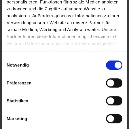
personalisieren, Funktionen für soziale Medien anbieten
posten
zu können und die Zugriffe auf unsere Website zu
analysieren. Außerdem geben wir Informationen zu Ihrer
teilen
Verwendung unserer Website an unsere Partner für
mail
soziale Medien, Werbung und Analysen weiter. Unsere
Partner führen diese Informationen möglicherweise mit
weiteren Daten zusammen, die Sie ihnen bereitgestellt
RSS FEED
haben oder die sie im Rahmen Ihrer Nutzung der Dienste
gesammelt haben.
Einwilligungsauswahl
Notwendig
FÖRDERER DES SPORTS IN SACHSEN-ANHALT
Präferenzen
Statistiken
Marketing