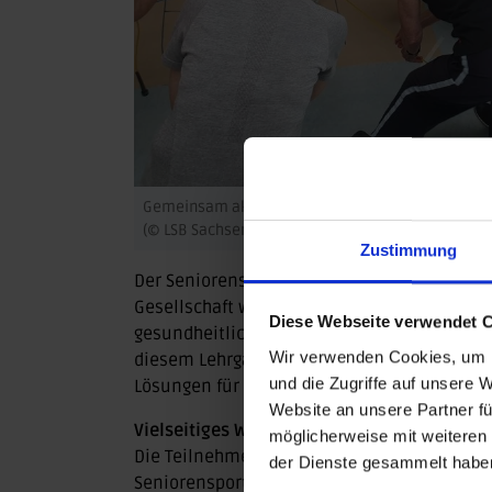
Gemeinsam aktiv: Übungsleiter*innen lernen neu
(© LSB Sachsen-Anhalt)
Zustimmung
Der Seniorensport gewinnt in Sachsen-Anha
Gesellschaft wird es immer wichtiger, den E
Diese Webseite verwendet 
gesundheitlichen Beschwerden und das Ausgl
Wir verwenden Cookies, um I
diesem Lehrgang wird gezielt auf die Bedü
und die Zugriffe auf unsere 
Lösungen für die Vereinsarbeit vermittelt.
Website an unsere Partner fü
Vielseitiges Workshopangebot für Übungsl
möglicherweise mit weiteren
Die Teilnehmenden nutzten die Veranstalt
der Dienste gesammelt habe
Seniorensport zu informieren und diese in i