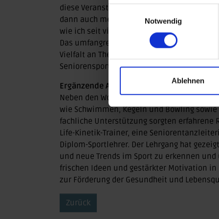
diese Veranstaltung, um als Übungsleiterin
Einwilligungsauswahl
dann auch meine Sportgruppen. Außerdem f
Notwendig
wie ich seit vielen Jahren nach Osterburg k
Das umfangreiche Programm umfasste zwöl
Vielfalt an Themen ermöglichte es den Teil
Seniorensport zu gewinnen und das Gelernt
Ablehnen
Ergänzende Aktivfreizeiten und fachkundi
Neben den Workshops wurden den Teilnehmer
wie Schwimmen, Kegeln und Bowling sowie ei
fachliche Unterstützung sorgten erfahrene 
Life-Kinetik-Trainer, eine Seniorentanzleite
Diplom-Sportlehrer. Der Lehrgang hat gezeigt,
und neue Trends im Sport zu erkennen und
frischen Ideen und gestärkter Motivation in
zur Förderung der Gesundheit und Lebensqua
Zurück