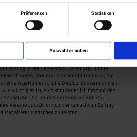
 auf dem Laufenden zu bleiben. Davon profitieren
reue ich mich auf den Austausch mit den Damen, die
Präferenzen
Statistiken
ommen“, sagte Karin, eine Übungsleiterin aus Halle.
f Workshoprunden zu verschiedenen Themen. Diese
nehmerinnen, neue Impulse für ihre Arbeit im
e in ihren Vereinen umzusetzen.
Auswahl erlauben
ge Betreuung
innen auch zusätzliche Aktivfreizeiten angeboten,
n Ausflug in die Hansestadt Osterburg. Für die
Referent*innen, darunter eine Mentaltrainerin, ein
rin, eine Yogatrainerin, eine Outdoortrainerin und ein
 wie wichtig es ist, sich kontinuierlich fortzubilden
 umzusetzen. Die Teilnehmerinnen kehren mit
 ihre Vereine zurück, um dort einen aktiven Beitrag
lität älterer Menschen zu leisten.