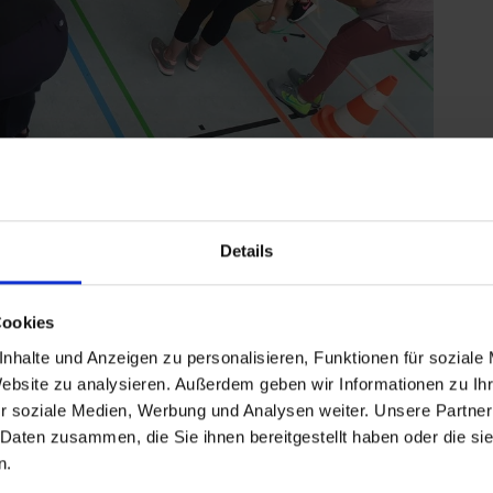
e Trainingsmethoden für den Seniorensport
Details
lt immer mehr an Bedeutung. In einer alternden
rhalt der körperlichen Fitness, die Vorbeugung von
Cookies
eichen körperlicher Defizite zu unterstützen. Mit
nhalte und Anzeigen zu personalisieren, Funktionen für soziale
rfnisse älterer Menschen eingegangen und praxisnahe
Website zu analysieren. Außerdem geben wir Informationen zu I
r soziale Medien, Werbung und Analysen weiter. Unsere Partner
eiter*innen
 Daten zusammen, die Sie ihnen bereitgestellt haben oder die s
ung, um sich über neue Methoden und Techniken im
n.
hre eigenen Sportgruppen zu integrieren. „Ich nutze