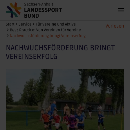
Zum Hauptinhalt springen
Sie sind hier:
Start
Service
Für Vereine und Aktive
Vorlesen
Best-Practice: Von Vereinen für Vereine
Nachwuchsförderung bringt Vereinserfolg
NACHWUCHSFÖRDERUNG BRINGT
VEREINSERFOLG