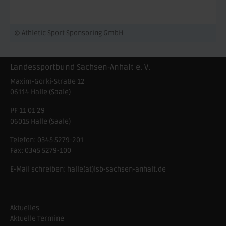
© Athletic Sport Sponsoring GmbH
Landessportbund Sachsen-Anhalt e. V.
Maxim-Gorki-Straße 12
06114
Halle (Saale)
PF 11 01 29
06015 Halle (Saale)
Telefon:
0345 5279-201
Fax:
0345 5279-100
E-Mail schreiben:
halle(at)lsb-sachsen-anhalt.de
Aktuelles
Aktuelle Termine