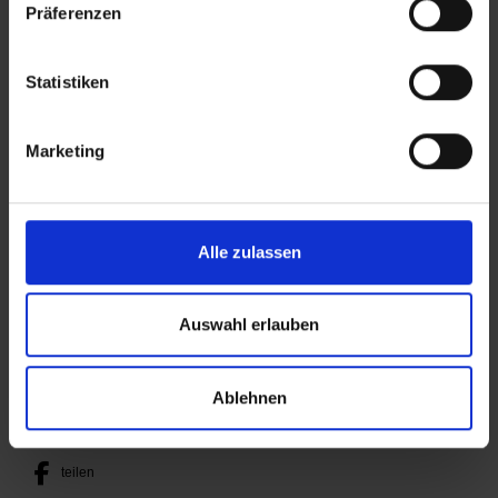
Präferenzen
Johanna Deutsch
Referentin Breitensport
Statistiken
j.deutsch(at)lsb-sachsen-anhalt.de
Telefon:
0345 5279-129
Marketing
INTERNE LINKS
Deutsches Sportabzeichen
Alle zulassen
Mini-Sportabzeichen
Sportverein und Schule
Auswahl erlauben
SEITE TEILEN
Ablehnen
posten
teilen