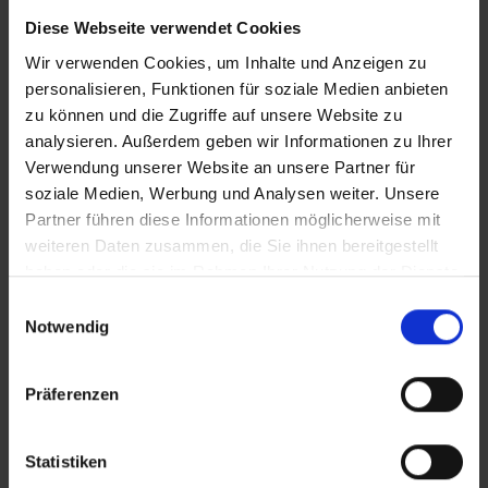
SV Eintracht Derenburg e.V.
Diese Webseite verwendet Cookies
SG Aktiv und Fit Draschwitz e. V.
Wir verwenden Cookies, um Inhalte und Anzeigen zu
TSG GutsMuths 1860 Quedlinburg e.V.
personalisieren, Funktionen für soziale Medien anbieten
SV Chemie Genthin e.V.
zu können und die Zugriffe auf unsere Website zu
Behinderten-Rehabilitations-Senioren-
analysieren. Außerdem geben wir Informationen zu Ihrer
Sportverein Köthen e.V.
Verwendung unserer Website an unsere Partner für
Wintersportverein Harzgerode e.V.
soziale Medien, Werbung und Analysen weiter. Unsere
TSV Wefensleben e.V.
Partner führen diese Informationen möglicherweise mit
Allen Gewinnern unseren herzlichen Glückwunsch! Die
weiteren Daten zusammen, die Sie ihnen bereitgestellt
Materialboxen gehen in den nächsten Tagen auf die
haben oder die sie im Rahmen Ihrer Nutzung der Dienste
Reise. Die Preisgelder für die Plätz 1 bis 6 werden auf
gesammelt haben.
Einwilligungsauswahl
die im LSB4Sports hinterlegten Bankkonten der Vereine
Notwendig
überwiesen. In den nächsten Wochen werden wir an
dieser Stelle den einen oder anderen Preisträger als
Präferenzen
Best Practice Beispiel für andere Vereine vorstellen.
Zurück
Statistiken