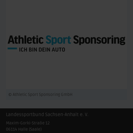
© Athletic Sport Sponsoring GmbH
Landessportbund Sachsen-Anhalt e. V.
Maxim-Gorki-Straße 12
06114
Halle (Saale)