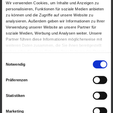
Wir verwenden Cookies, um Inhalte und Anzeigen zu
teilen
personalisieren, Funktionen für soziale Medien anbieten
zu können und die Zugriffe auf unsere Website zu
posten
analysieren. Außerdem geben wir Informationen zu Ihrer
Verwendung unserer Website an unsere Partner für
teilen
soziale Medien, Werbung und Analysen weiter. Unsere
mail
Partner führen diese Informationen möglicherweise mit
weiteren Daten zusammen, die Sie ihnen bereitgestellt
haben oder die sie im Rahmen Ihrer Nutzung der Dienste
RSS FEED
gesammelt haben.
Einwilligungsauswahl
Notwendig
FÖRDERER DES SPORTS IN SACHSEN-ANHALT
Präferenzen
Statistiken
Marketing