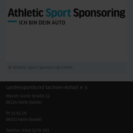
© Athletic Sport Sponsoring GmbH
Landessportbund Sachsen-Anhalt e. V.
Maxim-Gorki-Straße 12
06114
Halle (Saale)
PF 11 01 29
06015 Halle (Saale)
Telefon:
0345 5279-201