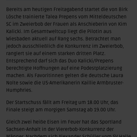
Bereits am heutigen Freitagabend startet die von Birk
Lösche trainierte Talea Prepens vom Mitteldeutschen
SC im Zweierbob der Frauen als Anschieberin von Kim
Kalicki. Im Gesamtweltcup liegt die Pilotin aus
Wiesbaden aktuell auf Rang sechs. Betrachtet man
jedoch ausschließlich die Konkurrenz im Zweierbob,
rangiert sie auf einem starken dritten Platz.
Entsprechend darf sich das Duo Kalicki/Prepens
berechtigte Hoffnungen auf eine Podestplatzierung
machen. Als Favoritinnen gelten die deutsche Laura
Nolte sowie die US-Amerikanerin Kaillie Armbruster-
Humphries.
Der Startschuss fällt am Freitag um 18.00 Uhr, das
Finale steigt am morgigen Samstag ab 19.00 Uhr.
Gleich zwei heiße Eisen im Feuer hat das Sportland
Sachsen-Anhalt in der Viererbob-Konkurrenz der
Männer. Nachdem sich Alexander Schüller vom SV Halle