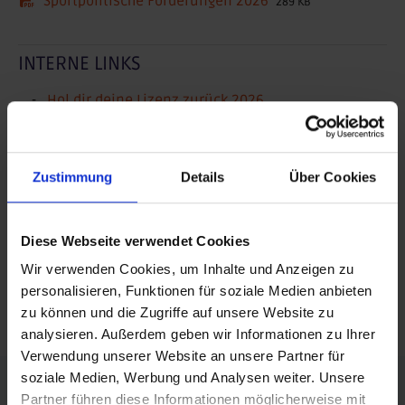
Sportpolitische Forderungen 2026
289 KB
INTERNE LINKS
Hol dir deine Lizenz zurück 2026
SEITE TEILEN
Zustimmung
Details
Über Cookies
posten
teilen
Diese Webseite verwendet Cookies
Wir verwenden Cookies, um Inhalte und Anzeigen zu
teilen
personalisieren, Funktionen für soziale Medien anbieten
mail
zu können und die Zugriffe auf unsere Website zu
analysieren. Außerdem geben wir Informationen zu Ihrer
Verwendung unserer Website an unsere Partner für
FÖRDERER DES SPORTS IN SACHSEN-ANHALT
soziale Medien, Werbung und Analysen weiter. Unsere
Partner führen diese Informationen möglicherweise mit