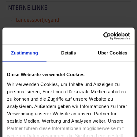
INTERNE LINKS
Landessportjugend
SEITE TEILEN
Zustimmung
Details
Über Cookies
posten
teilen
Diese Webseite verwendet Cookies
teilen
Wir verwenden Cookies, um Inhalte und Anzeigen zu
mail
personalisieren, Funktionen für soziale Medien anbieten
zu können und die Zugriffe auf unsere Website zu
analysieren. Außerdem geben wir Informationen zu Ihrer
FÖRDERER DES SPORTS IN SACHSEN-ANHALT
Verwendung unserer Website an unsere Partner für
soziale Medien, Werbung und Analysen weiter. Unsere
Partner führen diese Informationen möglicherweise mit
weiteren Daten zusammen, die Sie ihnen bereitgestellt