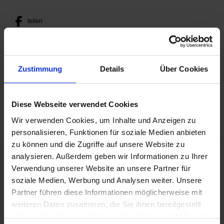
teilen
posten
teilen
Zustimmung
Details
Über Cookies
mail
Diese Webseite verwendet Cookies
RSS FEED
Wir verwenden Cookies, um Inhalte und Anzeigen zu
personalisieren, Funktionen für soziale Medien anbieten
zu können und die Zugriffe auf unsere Website zu
FÖRDERER DES SPORTS IN SACHSEN-ANHALT
analysieren. Außerdem geben wir Informationen zu Ihrer
Verwendung unserer Website an unsere Partner für
soziale Medien, Werbung und Analysen weiter. Unsere
Partner führen diese Informationen möglicherweise mit
weiteren Daten zusammen, die Sie ihnen bereitgestellt
haben oder die sie im Rahmen Ihrer Nutzung der Dienste